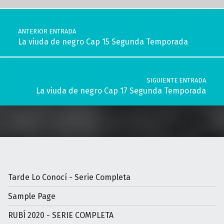
Navegación de entradas
ANTERIOR ENTRADA
La viuda de negro Cap 15 Segunda Temporada
SIGUIENTE ENTRADA
La viuda de negro Cap 17 Segunda Temporada
Tarde Lo Conocí - Serie Completa
Sample Page
RUBÍ 2020 - SERIE COMPLETA