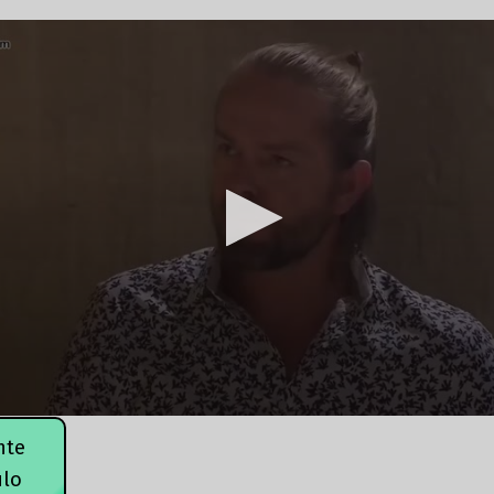
nte
ulo