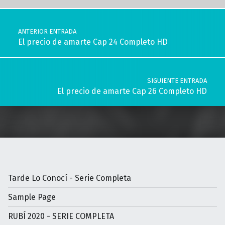
Navegación de entradas
ANTERIOR ENTRADA
El precio de amarte Cap 24 Completo HD
SIGUIENTE ENTRADA
El precio de amarte Cap 26 Completo HD
Tarde Lo Conocí - Serie Completa
Sample Page
RUBÍ 2020 - SERIE COMPLETA