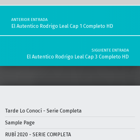
Navegación de entradas
ANTERIOR ENTRADA
El Autentico Rodrigo Leal Cap 1 Completo HD
SIGUIENTE ENTRADA
El Autentico Rodrigo Leal Cap 3 Completo HD
Tarde Lo Conocí - Serie Completa
Sample Page
RUBÍ 2020 - SERIE COMPLETA