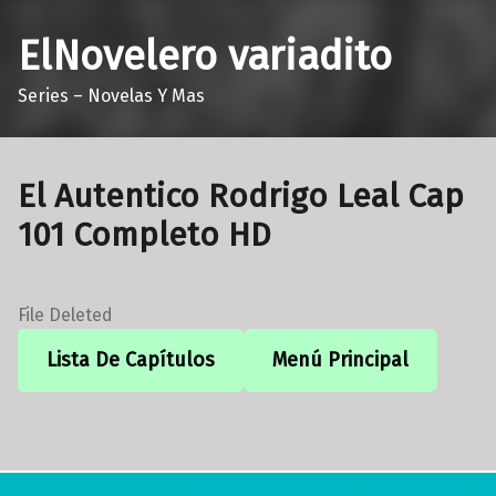
ElNovelero variadito
Series – Novelas Y Mas
El Autentico Rodrigo Leal Cap
101 Completo HD
File Deleted
Lista De Capítulos
Menú Principal
Volver a la navegación principal
Navegación de entradas