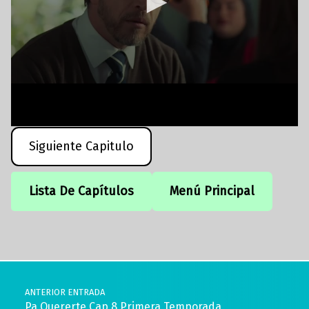
Siguiente Capitulo
Lista De Capítulos
Menú Principal
Volver a la navegación principal
Navegación de entradas
ANTERIOR ENTRADA
Pa Quererte Cap 8 Primera Temporada