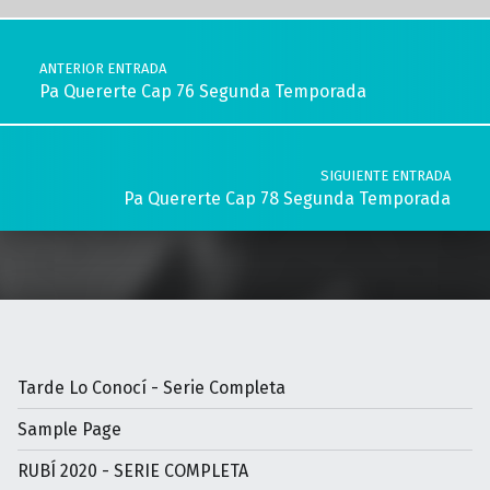
Navegación de entradas
ANTERIOR ENTRADA
Pa Quererte Cap 76 Segunda Temporada
SIGUIENTE ENTRADA
Pa Quererte Cap 78 Segunda Temporada
Tarde Lo Conocí - Serie Completa
Sample Page
RUBÍ 2020 - SERIE COMPLETA