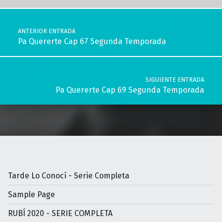
Navegación de entradas
ANTERIOR ENTRADA
Pa Quererte Cap 67 Segunda Temporada
SIGUIENTE ENTRADA
Pa Quererte Cap 69 Segunda Temporada
Tarde Lo Conocí - Serie Completa
Sample Page
RUBÍ 2020 - SERIE COMPLETA