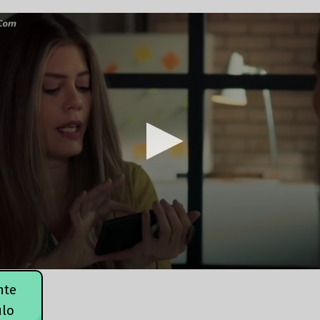
nte
ulo