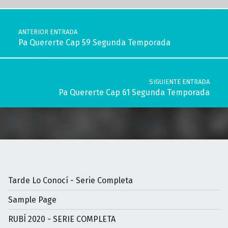
Navegación de entradas
ANTERIOR ENTRADA
Pa Quererte Cap 59 Segunda Temporada
SIGUIENTE ENTRADA
Pa Quererte Cap 61 Segunda Temporada
Tarde Lo Conocí - Serie Completa
Sample Page
RUBÍ 2020 - SERIE COMPLETA