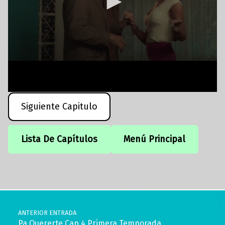
Siguiente Capitulo
Lista De Capítulos
Menú Principal
Volver a la navegación principal
Navegación de entradas
ANTERIOR ENTRADA
Pa Quererte Cap 4 Primera Temporada