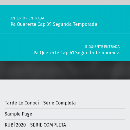
Navegación de entradas
ANTERIOR ENTRADA
Pa Quererte Cap 39 Segunda Temporada
SIGUIENTE ENTRADA
Pa Quererte Cap 41 Segunda Temporada
Tarde Lo Conocí - Serie Completa
Sample Page
RUBÍ 2020 - SERIE COMPLETA