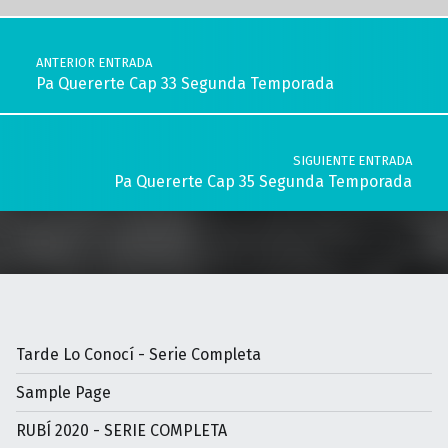
Navegación de entradas
ANTERIOR ENTRADA
Pa Quererte Cap 33 Segunda Temporada
SIGUIENTE ENTRADA
Pa Quererte Cap 35 Segunda Temporada
Tarde Lo Conocí - Serie Completa
Sample Page
RUBÍ 2020 - SERIE COMPLETA