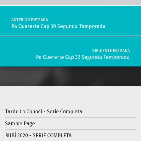
Navegación de entradas
ANTERIOR ENTRADA
Pa Quererte Cap 30 Segunda Temporada
SIGUIENTE ENTRADA
Pa Quererte Cap 32 Segunda Temporada
Tarde Lo Conocí - Serie Completa
Sample Page
RUBÍ 2020 - SERIE COMPLETA