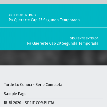
Navegación de entradas
ANTERIOR ENTRADA
Pa Quererte Cap 27 Segunda Temporada
SIGUIENTE ENTRADA
Pa Quererte Cap 29 Segunda Temporada
Tarde Lo Conocí - Serie Completa
Sample Page
RUBÍ 2020 - SERIE COMPLETA