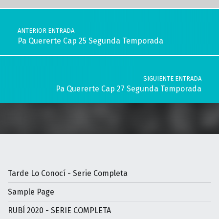
Navegación de entradas
ANTERIOR ENTRADA
Pa Quererte Cap 25 Segunda Temporada
SIGUIENTE ENTRADA
Pa Quererte Cap 27 Segunda Temporada
Tarde Lo Conocí - Serie Completa
Sample Page
RUBÍ 2020 - SERIE COMPLETA