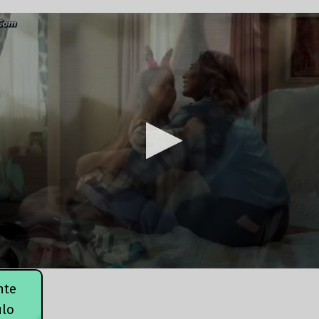
nte
ulo