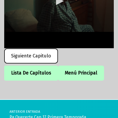
Siguiente Capitulo
Lista De Capítulos
Menú Principal
Volver a la navegación principal
Navegación de entradas
ANTERIOR ENTRADA
Pa Quererte Cap 17 Primera Temporada