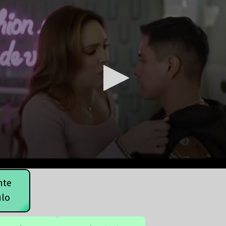
nte
ulo