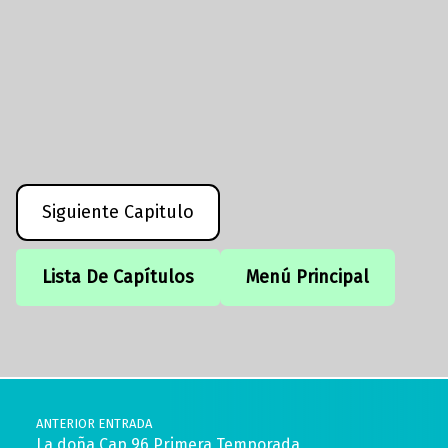
Siguiente Capitulo
Lista De Capítulos
Menú Principal
Volver a la navegación principal
Navegación de entradas
ANTERIOR ENTRADA
La doña Cap 96 Primera Temporada