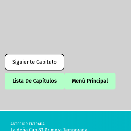
Siguiente Capitulo
Lista De Capítulos
Menú Principal
Volver a la navegación principal
Navegación de entradas
ANTERIOR ENTRADA
La doña Cap 83 Primera Temporada