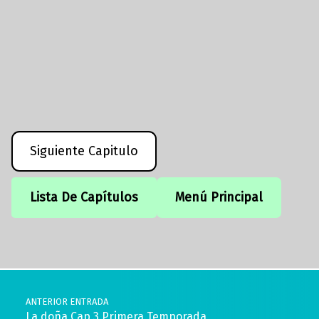
Siguiente Capitulo
Lista De Capítulos
Menú Principal
Volver a la navegación principal
Navegación de entradas
ANTERIOR ENTRADA
La doña Cap 3 Primera Temporada