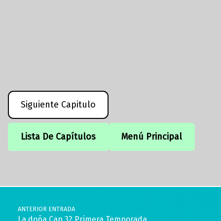
Siguiente Capitulo
Lista De Capítulos
Menú Principal
Volver a la navegación principal
Navegación de entradas
ANTERIOR ENTRADA
La doña Cap 32 Primera Temporada