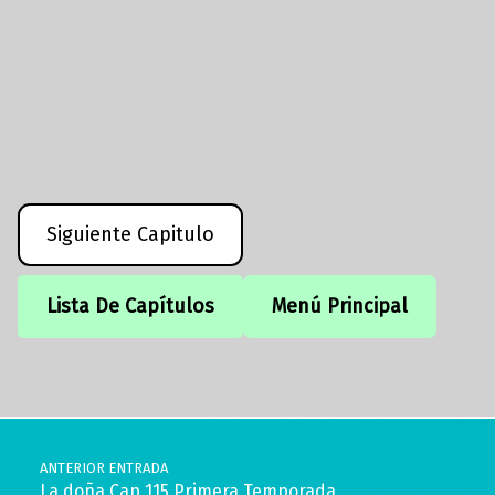
Siguiente Capitulo
Lista De Capítulos
Menú Principal
Volver a la navegación principal
Navegación de entradas
ANTERIOR ENTRADA
La doña Cap 115 Primera Temporada