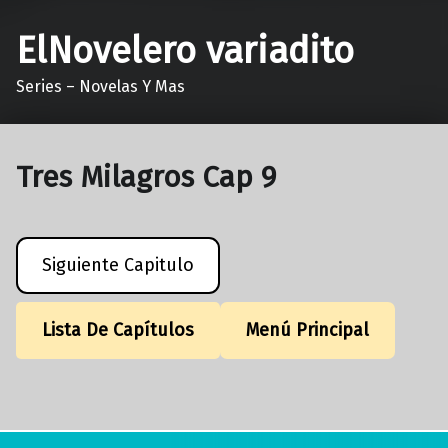
ElNovelero variadito
Series – Novelas Y Mas
Tres Milagros Cap 9
Siguiente Capitulo
Lista De Capítulos
Menú Principal
Volver a la navegación principal
Navegación de entradas