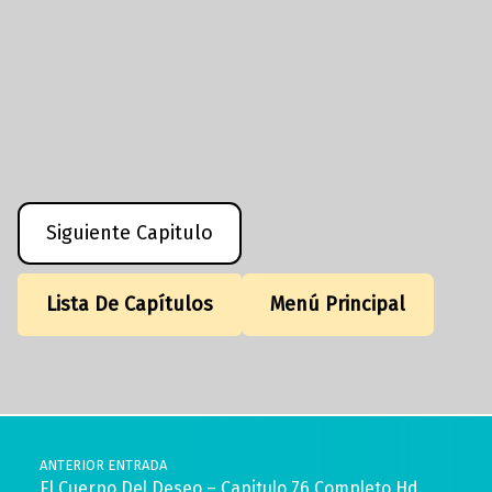
Siguiente Capitulo
Lista De Capítulos
Menú Principal
Volver a la navegación principal
Navegación de entradas
ANTERIOR ENTRADA
El Cuerpo Del Deseo – Capitulo 76 Completo Hd