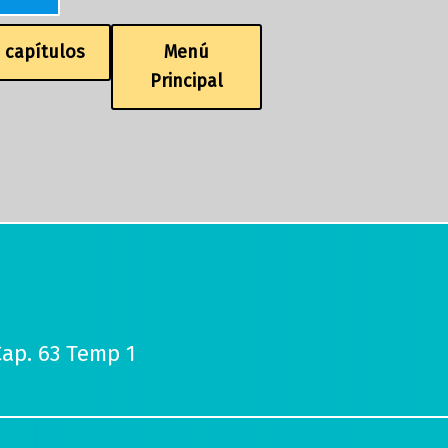
e capítulos
Menú
Principal
Cap. 63 Temp 1