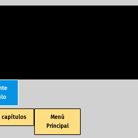
nte
ulo
e capítulos
Menú
Principal