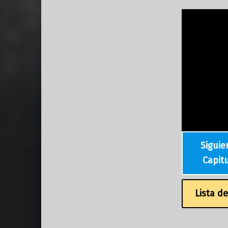
Siguie
Capit
Lista d