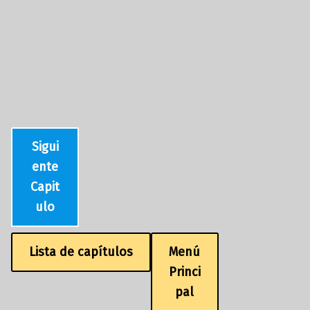
Sigui
ente
Capit
ulo
Lista de capítulos
Menú
Princi
pal