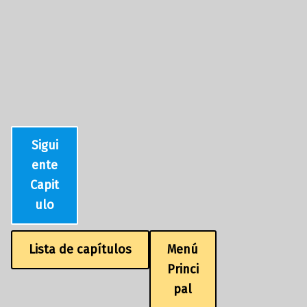
Sigui
ente
Capit
ulo
Lista de capítulos
Menú
Princi
pal