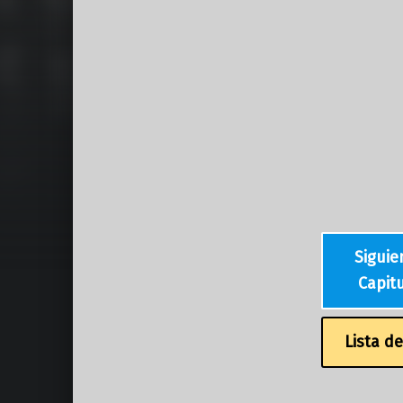
Siguie
Capit
Lista d