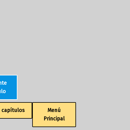
nte
ulo
e capítulos
Menú
Principal