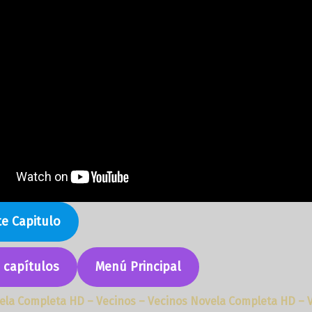
te Capitulo
e capítulos
Menú Principal
ela Completa HD – Vecinos – Vecinos Novela Completa HD – 