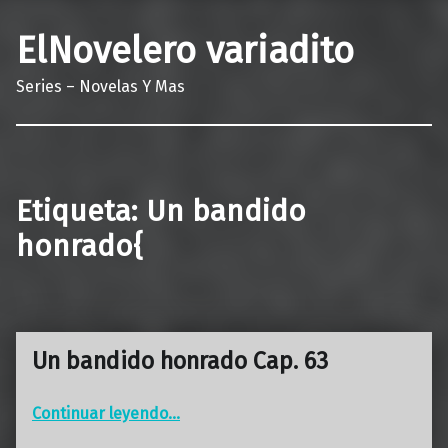
ElNovelero variadito
Series – Novelas Y Mas
Etiqueta:
Un bandido
honrado{
Un bandido honrado Cap. 63
“Un bandido honrado Cap. 63”
Continuar leyendo
…