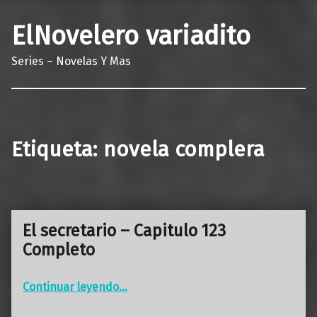
ElNovelero variadito
Series – Novelas Y Mas
Etiqueta:
novela complera
El secretario – Capitulo 123
Completo
“El secretario – Capitulo 123 Completo”
Continuar leyendo
…