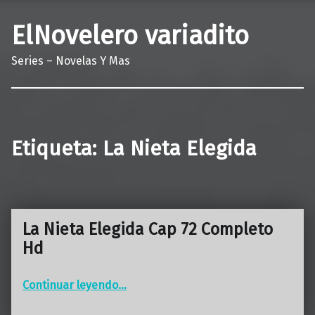
ElNovelero variadito
Series – Novelas Y Mas
Etiqueta:
La Nieta Elegida
La Nieta Elegida Cap 72 Completo
Hd
“La Nieta Elegida Cap 72 Completo Hd”
Continuar leyendo
…