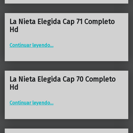
La Nieta Elegida Cap 71 Completo
Hd
“La Nieta Elegida Cap 71 Completo Hd”
Continuar leyendo
…
La Nieta Elegida Cap 70 Completo
Hd
“La Nieta Elegida Cap 70 Completo Hd”
Continuar leyendo
…