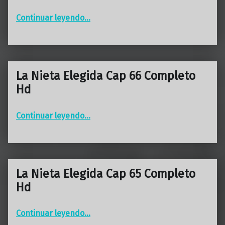
“La Nieta Elegida Cap 67 Completo Hd”
Continuar leyendo
…
La Nieta Elegida Cap 66 Completo
Hd
“La Nieta Elegida Cap 66 Completo Hd”
Continuar leyendo
…
La Nieta Elegida Cap 65 Completo
Hd
“La Nieta Elegida Cap 65 Completo Hd”
Continuar leyendo
…