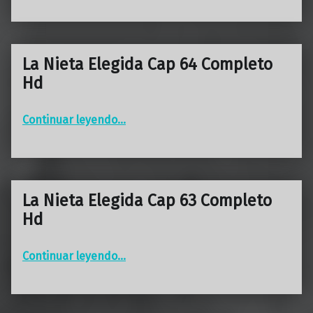
La Nieta Elegida Cap 64 Completo
Hd
“La Nieta Elegida Cap 64 Completo Hd”
Continuar leyendo
…
La Nieta Elegida Cap 63 Completo
Hd
“La Nieta Elegida Cap 63 Completo Hd”
Continuar leyendo
…