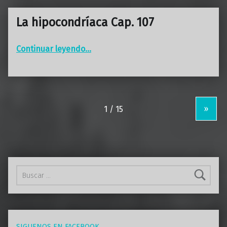
La hipocondríaca Cap. 107
“La hipocondríaca Cap. 107”
Continuar leyendo
…
»
Buscar:
SIGUENOS EN FACEBOOK