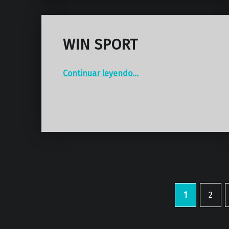
WIN SPORT
“WIN SPORT”
Continuar leyendo
…
1
2