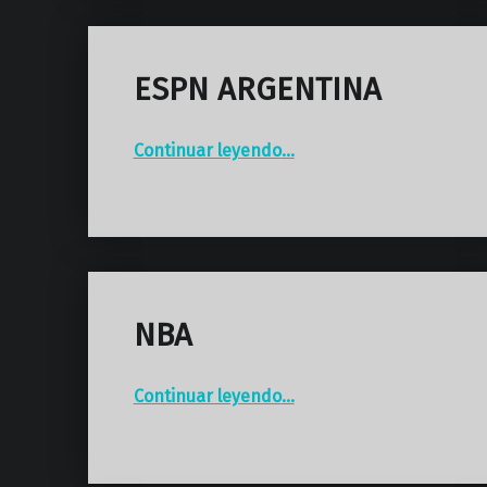
ESPN ARGENTINA
“ESPN ARGENTINA”
Continuar leyendo
…
NBA
“NBA”
Continuar leyendo
…