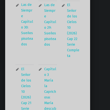
Las de
Las de
El
Siempr
Siempr
Señor
e
e
de los
Capítul
Capítul
Cielos
o 30:
o 29:
10
Sueños
Sueños
(2026)
pisotea
pisotea
Cap 22
dos
dos
Serie
Comple
ta
El
Capítul
Señor
o 3
de los
María
Cielos
la
10
Caprich
(2026)
osa:
Cap 21
María
Serie
descub