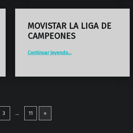
MOVISTAR LA LIGA DE
CAMPEONES
“MOVISTAR LA LIGA DE CAMPEONES”
Continuar leyendo
…
3
…
11
»
Página siguiente