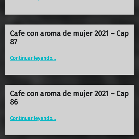
Cafe con aroma de mujer 2021 – Cap
87
“Cafe con aroma de mujer 2021 – Cap 87”
Continuar leyendo
…
Cafe con aroma de mujer 2021 – Cap
86
“Cafe con aroma de mujer 2021 – Cap 86”
Continuar leyendo
…