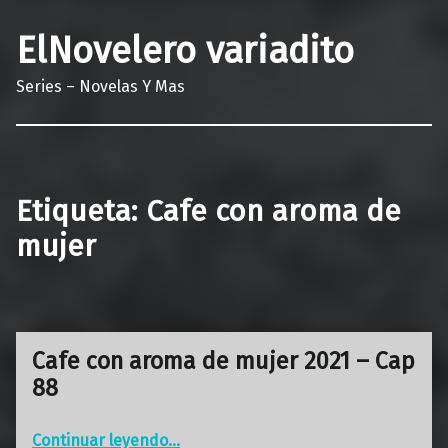
ElNovelero variadito
Series – Novelas Y Mas
Etiqueta:
Cafe con aroma de
mujer
Cafe con aroma de mujer 2021 – Cap
88
“Cafe con aroma de mujer 2021 – Cap 88”
Continuar leyendo
…