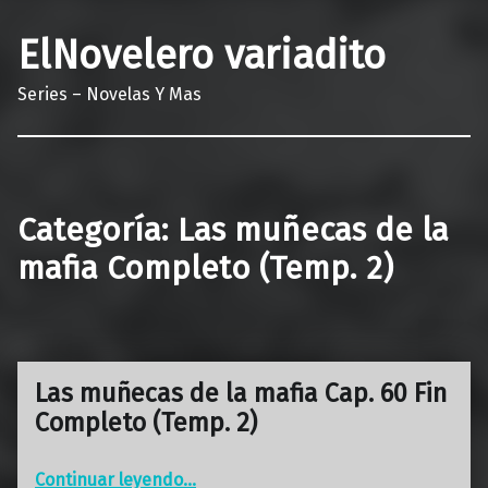
ElNovelero variadito
Series – Novelas Y Mas
Categoría:
Las muñecas de la
mafia Completo (Temp. 2)
Las muñecas de la mafia Cap. 60 Fin
Completo (Temp. 2)
“Las muñecas de la mafia Cap. 60 Fin Completo (Temp. 2)”
Continuar leyendo
…