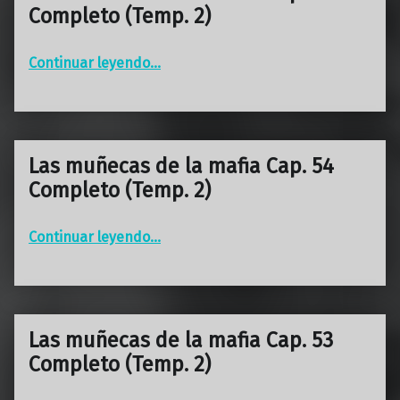
Completo (Temp. 2)
“Las muñecas de la mafia Cap. 55 Completo (Temp. 2)”
Continuar leyendo
…
Las muñecas de la mafia Cap. 54
Completo (Temp. 2)
“Las muñecas de la mafia Cap. 54 Completo (Temp. 2)”
Continuar leyendo
…
Las muñecas de la mafia Cap. 53
Completo (Temp. 2)