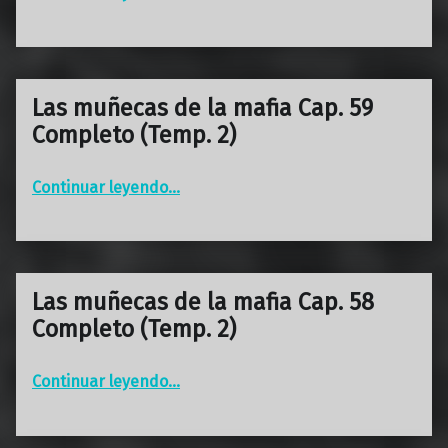
Las muñecas de la mafia Cap. 59
Completo (Temp. 2)
“Las muñecas de la mafia Cap. 59 Completo (Temp. 2)”
Continuar leyendo
…
Las muñecas de la mafia Cap. 58
Completo (Temp. 2)
“Las muñecas de la mafia Cap. 58 Completo (Temp. 2)”
Continuar leyendo
…