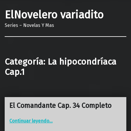
ElNovelero variadito
Series – Novelas Y Mas
Categoría:
La hipocondríaca
Cap.1
El Comandante Cap. 34 Completo
“El Comandante Cap. 34 Completo”
Continuar leyendo
…