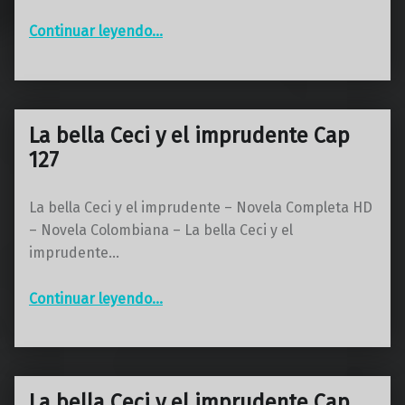
“La bella Ceci y el imprudente Cap 128”
Continuar leyendo
…
La bella Ceci y el imprudente Cap
127
La bella Ceci y el imprudente – Novela Completa HD
– Novela Colombiana – La bella Ceci y el
imprudente…
“La bella Ceci y el imprudente Cap 127”
Continuar leyendo
…
La bella Ceci y el imprudente Cap