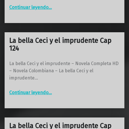
“La bella Ceci y el imprudente Cap 125”
Continuar leyendo
…
La bella Ceci y el imprudente Cap
124
La bella Ceci y el imprudente – Novela Completa HD
– Novela Colombiana – La bella Ceci y el
imprudente…
“La bella Ceci y el imprudente Cap 124”
Continuar leyendo
…
La bella Ceci y el imprudente Cap