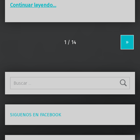
“La bella Ceci y el imprudente Cap 122”
Continuar leyendo
…
»
Buscar:
SIGUENOS EN FACEBOOK