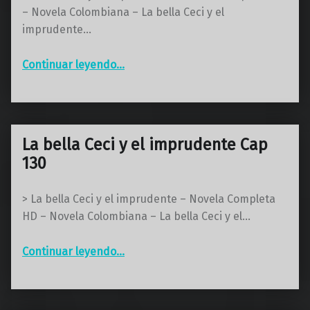
– Novela Colombiana – La bella Ceci y el
imprudente…
“La bella Ceci y el imprudente Cap 131 Final”
Continuar leyendo
…
La bella Ceci y el imprudente Cap
130
> La bella Ceci y el imprudente – Novela Completa
HD – Novela Colombiana – La bella Ceci y el…
“La bella Ceci y el imprudente Cap 130”
Continuar leyendo
…