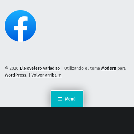
© 2026
ElNovelero variadito
|
Utilizando el tema
Modern
para
WordPress
.
|
Volver arriba ↑
Menú