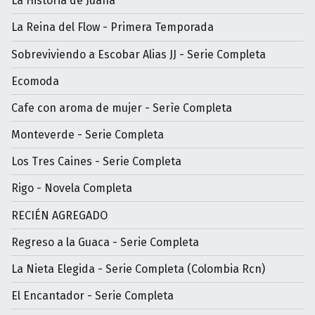
La Historia de Juana
La Reina del Flow - Primera Temporada
Sobreviviendo a Escobar Alias JJ - Serie Completa
Ecomoda
Cafe con aroma de mujer - Serìe Completa
Monteverde - Serie Completa
Los Tres Caines - Serie Completa
Rigo - Novela Completa
RECIÉN AGREGADO
Regreso a la Guaca - Serie Completa
La Nieta Elegida - Serie Completa (Colombia Rcn)
El Encantador - Serie Completa