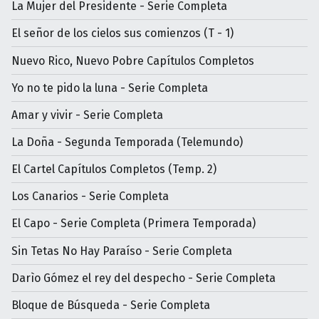
La Mujer del Presidente - Serie Completa
El señor de los cielos sus comienzos (T - 1)
Nuevo Rico, Nuevo Pobre Capítulos Completos
Yo no te pido la luna - Serie Completa
Amar y vivir - Serie Completa
La Doña - Segunda Temporada (Telemundo)
El Cartel Capítulos Completos (Temp. 2)
Los Canarios - Serie Completa
El Capo - Serie Completa (Primera Temporada)
Sin Tetas No Hay Paraíso - Serie Completa
Darìo Gómez el rey del despecho - Serie Completa
Bloque de Búsqueda - Serie Completa