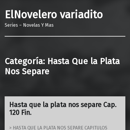
ElNovelero variadito
Series – Novelas Y Mas
Categoría:
Hasta Que la Plata
Nos Separe
Hasta que la plata nos separe Cap.
120 Fin.
> HASTA QUE LA PLATA NOS SEPARE CAPITULOS