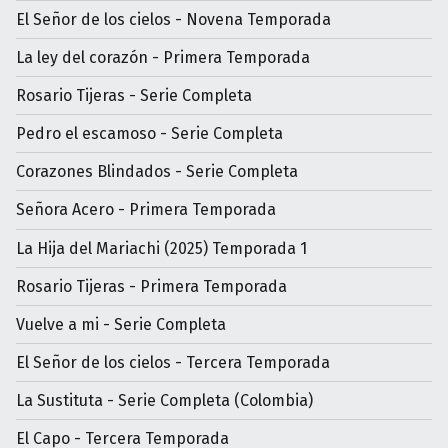
El Señor de los cielos - Novena Temporada
La ley del corazón - Primera Temporada
Rosario Tijeras - Serie Completa
Pedro el escamoso - Serie Completa
Corazones Blindados - Serie Completa
Señora Acero - Primera Temporada
La Hija del Mariachi (2025) Temporada 1
Rosario Tijeras - Primera Temporada
Vuelve a mi - Serie Completa
El Señor de los cielos - Tercera Temporada
La Sustituta - Serie Completa (Colombia)
El Capo - Tercera Temporada