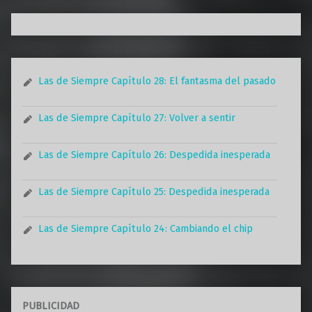
Las de Siempre Capítulo 28: El fantasma del pasado
Las de Siempre Capítulo 27: Volver a sentir
Las de Siempre Capítulo 26: Despedida inesperada
Las de Siempre Capítulo 25: Despedida inesperada
Las de Siempre Capítulo 24: Cambiando el chip
PUBLICIDAD