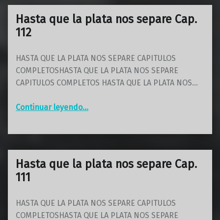
Hasta que la plata nos separe Cap.
112
HASTA QUE LA PLATA NOS SEPARE CAPITULOS
COMPLETOSHASTA QUE LA PLATA NOS SEPARE
CAPITULOS COMPLETOS HASTA QUE LA PLATA NOS…
“Hasta que la plata nos separe Cap. 112”
Continuar leyendo
…
Hasta que la plata nos separe Cap.
111
HASTA QUE LA PLATA NOS SEPARE CAPITULOS
COMPLETOSHASTA QUE LA PLATA NOS SEPARE