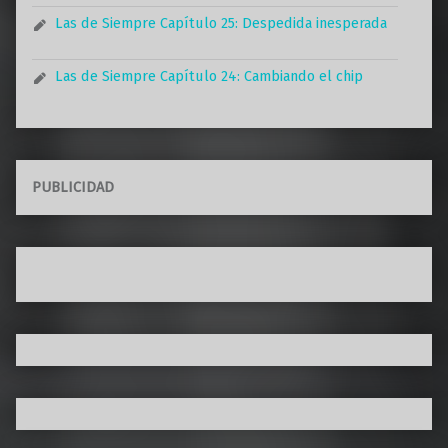
Las de Siempre Capítulo 25: Despedida inesperada
Las de Siempre Capítulo 24: Cambiando el chip
PUBLICIDAD