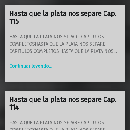
Hasta que la plata nos separe Cap.
115
HASTA QUE LA PLATA NOS SEPARE CAPITULOS
COMPLETOSHASTA QUE LA PLATA NOS SEPARE
CAPITULOS COMPLETOS HASTA QUE LA PLATA NOS…
“Hasta que la plata nos separe Cap. 115”
Continuar leyendo
…
Hasta que la plata nos separe Cap.
114
HASTA QUE LA PLATA NOS SEPARE CAPITULOS
COMPLETOSHASTA QUE LA PLATA NOS SEPARE