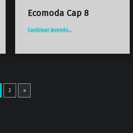
Ecomoda Cap 8
“Ecomoda Cap 8”
Continuar leyendo
…
2
»
Página siguiente