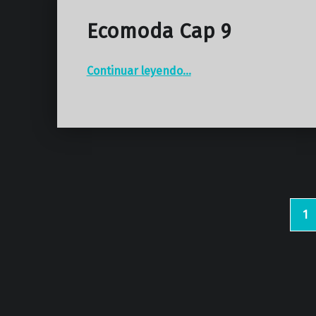
Ecomoda Cap 9
“Ecomoda Cap 9”
Continuar leyendo
…
1